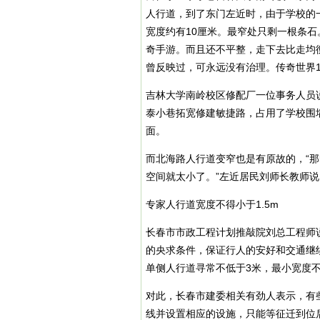
人行道，到了东门左近时，由于学校的
宽度约有10厘米。最窄处只剩一根条石
奇手游。而且还不平整，走下去比走均
曾反映过，可永远没有治理。传奇世界1
吉林大学南岭校区修配厂一位事务人员
泰小巷拓宽修建敏捷路，占用了学校围
面。
而北海路人行道变窄也是有原故的，“
空间就太小了。”左近居民刘师长教师说
专家人行道宽度不得小于1.5m
长春市市政工程计划推敲院刘总工程师
的央求条件，保证行人的安好和交通继
单侧人行道寻常不低于3米，最小宽度不得
对此，长春市建委相关有劲人表示，有
线并设置相应的设施，只能等征迁到位