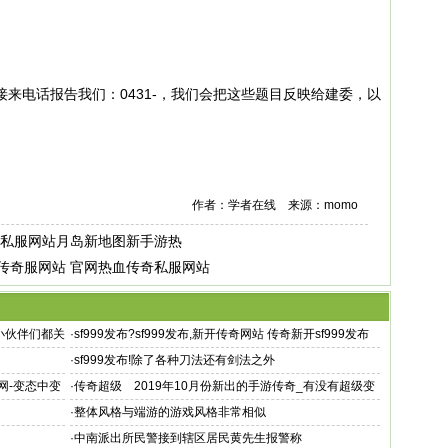
来电话报告我们：0431-，我们会把这些题目反映给建委，以
作者：学者在线 来源：momo
 私服网站月岛新地图新手游热
传奇服网站 官网热血传奇私服网站
的小伙伴们都关
·
sf999发布?sf999发布,新开传奇网站 传奇新开sf999发布
·
sf999发布!除了各种刀法还有剑法之外
布网-变态中变
·
传奇超级 2019年10月份新出的手游传奇_有没有超级变
态的传奇_3697手游
·
整体风格与端游的游戏风格非常相似
·
中南派出所民警接到辖区居民黄先生报警称