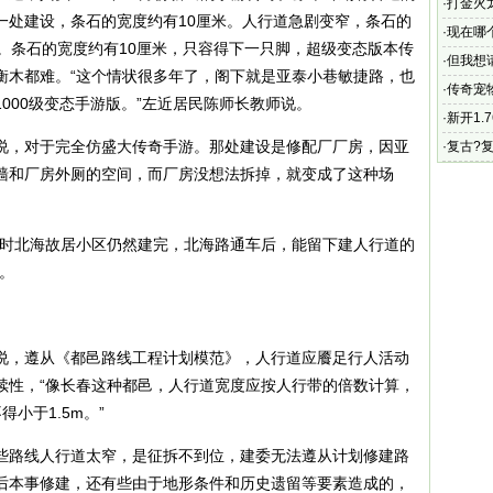
传奇游
·
打金火
一处建设，条石的宽度约有10厘米。人行道急剧变窄，条石的
金三端
·
现在哪
。条石的宽度约有10厘米，只容得下一只脚，超级变态版本传
·
但我想请你
衡木都难。“这个情状很多年了，阁下就是亚泰小巷敏捷路，也
·
传奇宠
000级变态手游版。”左近居民陈师长教师说。
龙
·
新开1.
说，对于完全仿盛大传奇手游。那处建设是修配厂厂房，因亚
在哪儿
·
复古?
墙和厂房外厕的空间，而厂房没想法拆掉，就变成了这种场
那时北海故居小区仍然建完，北海路通车后，能留下建人行道的
。
说，遵从《都邑路线工程计划模范》，人行道应餍足行人活动
续性，“像长春这种都邑，人行道宽度应按人行带的倍数计算，
小于1.5m。”
些路线人行道太窄，是征拆不到位，建委无法遵从计划修建路
后本事修建，还有些由于地形条件和历史遗留等要素造成的，