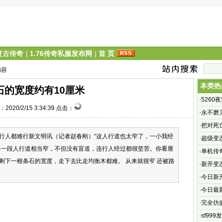
6复古传奇
|
1.76传奇私服发布网
|
首 页
内容
本类热
石的宽度约有10厘米
·
526
2020/2/15 3:34:39 点击：
游_九州
·
永不磨
·
把对死
行人都难行新文明讯（记者赵春刚）“这人行道也太窄了，一小我经
嗜好性
·
超级变
路一段人行道相当窄，不但没有盲道，连行人经过都很坚苦。你看厘
·
单机传奇
剩下一根条石的宽度，走下去比走均衡木都难。 从来就很窄 还被路
元宝的
·
新开变
奇|新开
·
今日新
手游传
·
今日最
·
完全仿
许多玩
·
sf99