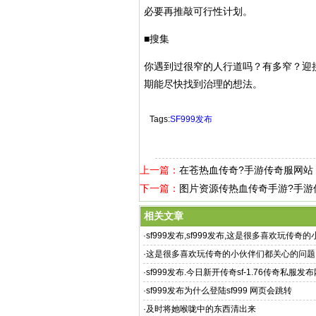
必要再推敲可行性计划。
■搜集
你遇到过很窄的人行道吗？有多窄？迎接
期能尽快找到治理的想法。
Tags:
SF999发布
上一篇：
在苍热血传奇?手游传奇服网站
下一篇：
图片资源传热血传奇手游?手游
相关文章
·
sf999发布,sf999发布,这是很多喜欢玩传奇
心的问题
·
这是很多喜欢玩传奇的小伙伴们都关心的问题
·
sf999发布.今日新开传奇sf-1.76传奇私服发
传奇私服
·
sf999发布为什么登陆sf999 网页会跳转
·
及时将她喉咙中的东西清出来