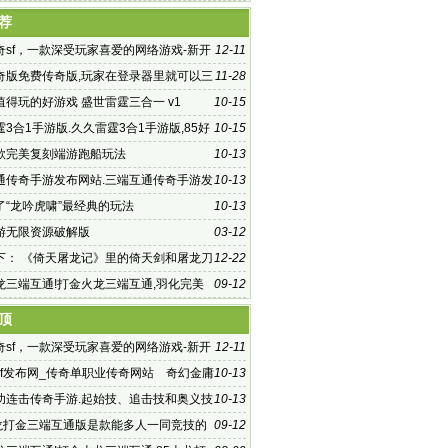
荐
奇sf，一款深受玩家喜爱的网络游戏-新开
12-11
，经典与创新融合的网络游戏
奇版免费传奇版,玩家在登录器里就可以三
11-28
自由畅玩
值得玩的好游戏 盛世雷霆三合一 v1
10-15
3合1手游版.久久雷霆3合1手游版,85好
10-15
典赶紧一起下载体验吧
款完美复刻端游跑船玩法
10-13
通传奇手游发布网站.三端互通传奇手游发
10-13
为玩家们以全新的
了“龙吟虎啸”最经典的玩法
10-13
游无限资源破解版
03-12
下： 《倚天屠龙记》里的倚天剑和屠龙刀
12-22
龙三端互通!打金火龙三端互通,羽化完美
09-12
装的介绍
顶
奇sf，一款深受玩家喜爱的网络游戏-新开
12-11
，经典与创新融合的网络游戏
sf发布网_传奇单职业传奇网站 奇幻金庸
10-13
器单职业传奇_三
功连击传奇手游.起始技、追击技和奥义技
10-13
火龙打金三端互通版是款能多人一同竞技的
09-12