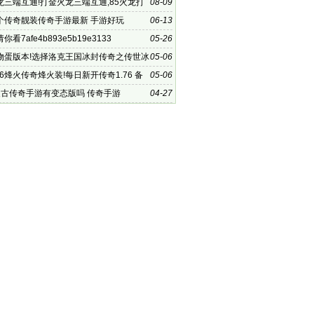
戏
龙三端互通!打金火龙三端互通,85火龙打
08-09
互通是款游戏福利非
个传奇靓装传奇手游最新 手游好玩
06-13
看7afe4b893e5b19e3133
05-26
物蛋版本!选择洛克王国冰封传奇之传世冰
05-06
76烽火传奇烽火装!每日新开传奇1.76 备
05-06
爆
复古传奇手游有变态版吗 传奇手游
04-27