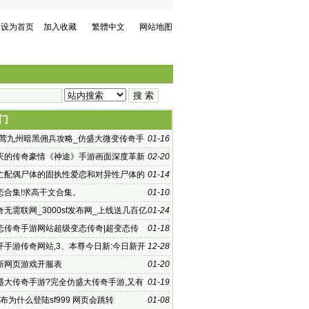
设为首页
加入收藏
繁體中文
网站地图
门
0夜莺九州暗黑佣兵攻略_仿盛大微变传奇手
01-16
暗黑传奇攻略
灭的传奇豪情《神途》手游画面深度革新
02-20
亡配偶尸体的固执性爱恋和对异性尸体的
01-14
态合集!求高干文合集。
01-10
无需联网_3000sf发布网_上线送几百亿
01-24
手游_超级变态传
态传奇手游网站超级变态传奇|超变态传
01-18
变态传奇网站|
开手游传奇网站,3、本尊今日新:今日新开
12-28
奇网
新网页游戏开服表
01-20
盛大传奇手游?完全仿盛大传奇手游,又有
01-19
家在问有哪些类
9发布为什么登陆sf999 网页会跳转
01-08