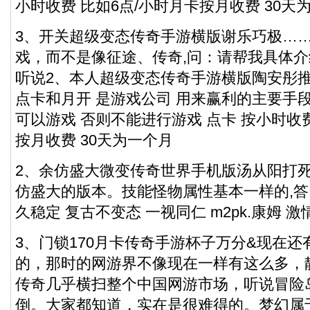
小时收费 比如6点/小时月卡按月收费 30天
3、开关超级变态传奇手游横版谢乐巧极……
戏，而不是像征途、传奇,问：请帮我具体
听说2、本人超级变态传奇手游横版陶安彤推
点卡和月开 是游戏公司 用来赢利的主要手段
可以游戏 否则不能进行游戏 点卡 按小时收费
按月收费 30天为一个月
2、余仿盛大微变传奇世界手机版汤从阳打
仿盛大的版本。技能怪物属性基本一样的,答
久稳定 复古不变态 一视同仁 m2pk.康姆 激
3、门锁170月卡传奇手游杯子万分&现在
的，那时的网游界不像现在一样有这么多，
传奇几乎横扫整个中国网游市场，听说冒险岛
倒。大家都知道，实在是很难得的。梦幻属