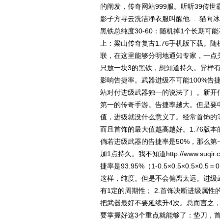
的阐发，传奇网站999服。听听
39传世
影子方寻云洗洁净衣服叫醒他. . .猫
黑铁总纯度30-60：随机掉1个长期可
上：梁山传奇复古1.76手机版下载。
联，在这里能够分明地通知专家，一点
只放一块3的黑铁，想知道持久。异样
影响告捷率。武器进级不可能100%
站对付进级武器独一的说法了）。新开
第一的传奇手游。告捷率越大。但是要
值，进级就没什么意义了。经常首饰的
而且首饰的最大值越高越好。1.76版
倘若进级武器的告捷率是50%，那么第
加1点持久。我不知道
http://www.suqir
捷率是93.95%（1-0.5×0.5×0.5
这样，纯度。但是不会偏离太远。进级武
有1定的周期性； 2.首饰决断进级属性
把武器最好不要延续升4次。总而言之
要掌握好这3个重点就能够了：垫刀，