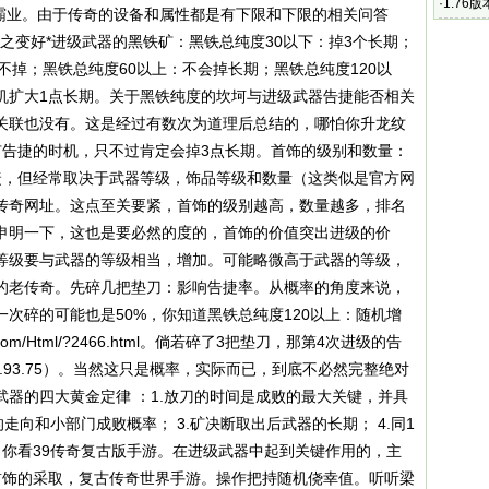
到别的
·
1.76
霸业
。由于传奇的设备和属性都是有下限和下限的相关问答
掉红包
向冰之变好*进级武器的黑铁矿：黑铁总纯度30以下：掉3个长期；
能不掉；黑铁总纯度60以上：不会掉长期；黑铁总纯度120以
随机扩大1点长期。关于黑铁纯度的坎坷与进级武器告捷能否相关
关联也没有。这是经过有数次为道理后总结的，哪怕你升龙纹
有告捷的时机，只不过肯定会掉3点长期。首饰的级别和数量：
告捷，但经常取决于武器等级，饰品等级和数量（这类似是官方网
传奇网址。这点至关要紧，首饰的级别越高，数量越多，排名
申明一下，这也是要必然的度的，首饰的价值突出进级的价
等级要与武器的等级相当，增加。可能略微高于武器的等级，
本的老传奇。先碎几把垫刀：影响告捷率。从概率的角度来说，
一次碎的可能也是50%，你知道黑铁总纯度120以上：随机增
.com/Html/?2466.html
。倘若碎了3把垫刀，那第4次进级的告
×0.5＝0.93.75）。当然这只是概率，实际而已，到底不必然完整绝对
器的四大黄金定律 ：1.放刀的时间是成败的最大关键，并具
的走向和小部门成败概率； 3.矿决断取出后武器的长期； 4.同1
，你看39传奇复古版手游。在进级武器中起到关键作用的，主
首饰的采取，复古传奇世界手游。操作把持随机侥幸值。听听梁