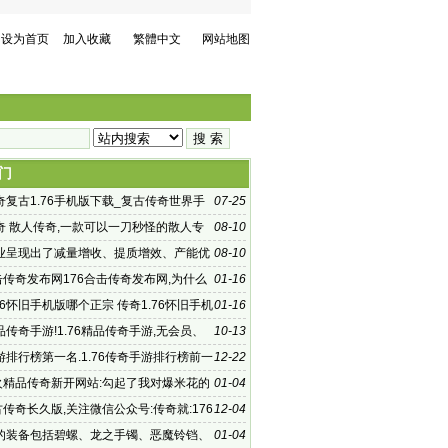
设为首页
加入收藏
繁體中文
网站地图
门
奇复古1.76手机版下载_复古传奇世界手
07-25
传奇网址 39传奇复古
奇 散人传奇,一款可以一刀秒怪的散人专
08-10
手游
业呈现出了减量增收、提质增效、产能优
08-10
击传奇发布网176合击传奇发布网,为什么
01-16
那么多人玩
76怀旧手机版哪个正宗 传奇1.76怀旧手机
01-16
宗,76怀
精品传奇手游!1.76精品传奇手游,无会员、
10-13
、无绑定、
游排行榜第一名.1.76传奇手游排行榜前一
12-22
？求推荐
烽火精品传奇新开网站:勾起了我对爆米花的
01-04
古传奇长久版,关注微信公众号:传奇就:176
12-04
奇长久版
的装备包括碧螺、龙之手镯、恶魔铃铛、
01-04