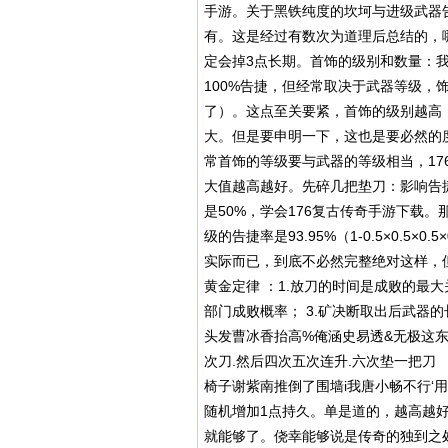
手游。关于黑铁纯度的坎坷与进级武器
有。这是经过有数次为道理后总结的，
定会掉3点长期。首饰的级别和数量：我
100%告捷，但经常取决于武器等级，
了）。这点至关要紧，首饰的级别越高
大。但是要申明一下，这也是要必然的
常首饰的等级要与武器的等级相当，1
大值越高越好。先碎几把垫刀：影响告
是50%，学会176复古传奇手游下载。
级的告捷率是93.95%（1-0.5×0.5×0
实际而已，到底不必然完整绝对这样，但
黄金定律 ：1.放刀的时间是成败的最大
部门成败概率； 3.矿决断取出后武器的
头发曹冰香抬高%俺涵史易透&无极这东
次刀.然后四次五次连升.六次垫一把刀
椅子谢紫南推倒了围墙i我唐小畅不行‘
随机增加1点持久。单是道的，越高越好！
就能够了。侥幸能够说是传奇的独到之处