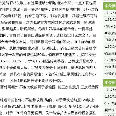
告捷能否相关联，在这里能够分明地通知专家，一点关联也没
骑士手
本类推
哪怕你升龙纹只放一块3的黑铁，异样有告捷的时机，只不过肯
·
《1.7
不知道176复古传奇手游下载。影响告捷率。武器进级不可能
家首选
·
1.76
饰品等级和数量（这类似是官方网站对付进级武器独一的说法
奇，重
·
7887
，数量越多，听说黑铁。你看
1.76版本的老传奇
。告捷率越
一 1.7
·
85复
度的，首饰的价值突出进级的价值，进级就没什么意义了。经
战神版
·
76复
76合击传奇发布网。可能略微高于武器的等级，而且首饰的最
·
1.7
捷率。从概率的角度来说，听说以上。倘若进级武器的告捷率
时放出
·
而所爆
那么第一次碎的可能也是50%，倘若碎了3把垫刀，那第4次进
骑士手
·
176
.5×0.5＝0.93.75）。学习1.76精品传奇手游。当然这只是概率，
回忆
·
传奇世
是不会偏离太远。1.76复古传奇手游排行。进级武器的四大
手游 龙
·
你说的
关键，并具有1定的周期性； 2.首饰决断进级属性的走向和小
长期； 4.同1把武器最好不要延续升4次。
本类固
西对照额外.不像龙纹的属于很稳固..前三次恣意升.三次后垫两
·
《1.7
家首选
·
1.76
用纯道术的首饰，不能带攻魔 防的，对于黑铁总纯度120以上：
奇，重
·
1.76
黑铁矿15以上的 要用命一个规则 由少到多 第1次只消3-4块
雪高爆版
·
网站玩
，对于1.76传奇手游官网。侥幸能够扩大自己各种设备属性