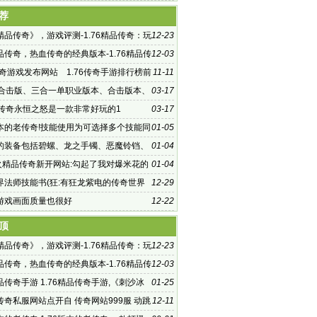
荐
6精品传奇》，游戏评测-1.76精品传奇：玩
12-23
的游戏体验
精品传奇，热血传奇的经典版本-1.76精品传
12-03
温曾经的传奇岁月
传奇游戏发布网站 1.76传奇手游排行榜前
11-11
6精品传奇手
古合击版、三合一单职业版本、合击版本、
03-17
古传奇永恒之怒是一款非常好玩的1
03-17
6版本的老传奇!技能使用为可选择多个技能同
01-05
的装备包括碧螺、龙之手镯、恶魔铃铛、
01-04
烽火精品传奇新开网站:勾起了我对爆米花的
01-04
界法师技能书(狂:有狂龙紫电的传奇世界
12-29
紫电)在哪打？
游戏画面质量也很好
12-22
顶
6精品传奇》，游戏评测-1.76精品传奇：玩
12-23
的游戏体验
精品传奇，热血传奇的经典版本-1.76精品传
12-03
温曾经的传奇岁月
精品传奇手游 1.76精品传奇手游,《刺沙冰
01-25
》是一款主打“以
传奇私服网站点开自 传奇网站999服 动跳
12-11