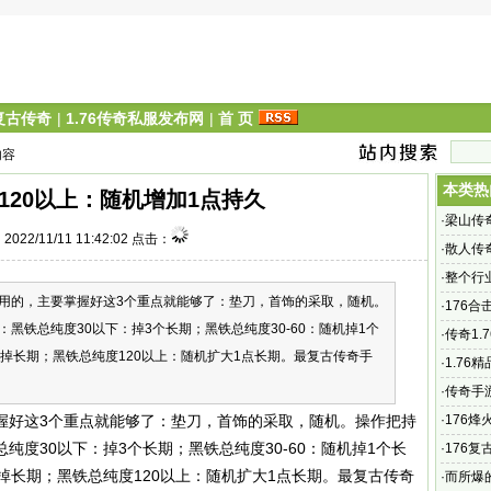
6复古传奇
|
1.76传奇私服发布网
|
首 页
内容
本类热
120以上：随机增加1点持久
·
梁山传
022/11/11 11:42:02 点击：
游_新开
·
散人传
属传奇
·
整个行
用的，主要掌握好这3个重点就能够了：垫刀，首饰的采取，随机。
化、
·
176合
黑铁总纯度30以下：掉3个长期；黑铁总纯度30-60：随机掉1个
还会有
·
传奇1.
掉长期；黑铁总纯度120以上：随机扩大1点长期。最复古传奇手
版哪个正
·
1.76
无战力
·
传奇手
是哪个
握好这3个重点就能够了：垫刀，首饰的采取，随机。操作把持
·
176
度30以下：掉3个长期；黑铁总纯度30-60：随机掉1个长
回忆
·
176复
掉长期；黑铁总纯度120以上：随机扩大1点长期。最复古传奇
复古传
·
而所爆