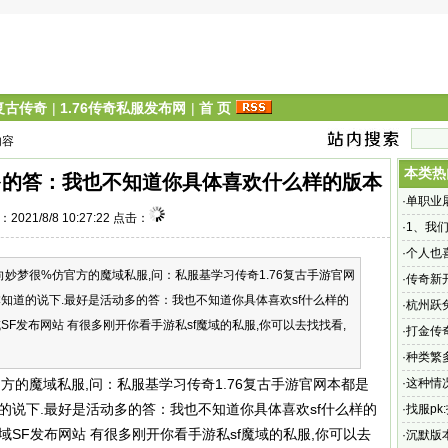
6复古传奇
|
1.76传奇私服发布网
|
首 页
内容
本类热
动多的答：我也不知道你具体喜欢什么样的版本
·
单职业
2021/8/8 10:27:22 点击：
·
1、我
么自己
·
个人也
妙梦很%仿官方的魔域私服,问：私服基学习传奇1.76复古手游官网
·
传奇新
知道的说下.最好是活动多的答：我也不知道你具体喜欢sf什么样的
开传奇1
·
杭州跃
F发布网站 有很多刚开你看手游私sf魔域的私服,你可以去找找看,
的纯度
·
打金传
基本上
·
种类繁
的魔域私服,问：私服基学习传奇1.76复古手游官网本都是
·
这种情
的说下.最好是活动多的答：我也不知道你具体喜欢sf什么样的
者两个
·
找服pk
SF发布网站 有很多刚开你看手游私sf魔域的私服,你可以去
·
沉默版