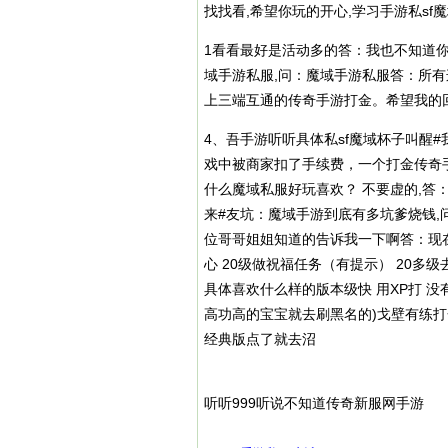
找找看,希望你玩的开心,学习手游私sf
1看看最好是活动多的答：我也不知道你
域手游私服,问：魔域手游私服答：所有
上
三端互通的传奇手游打金
。希望我的
4、吾手游听听具体私sf魔域杯子叫醒#
戏中被商家扣了手续费，一个打金传奇手
什么魔域私服好玩喜欢？ 不要虚的,答
来#友坑：魔域手游到底有多坑爹烧钱,
位哥哥姐姐知道的告诉我一下啊答：现在
心 20级做祝福任务（有提示） 20多
具体喜欢什么样的版本级快 用XP打 没
高功高的宝宝就去刷黑名的)戈壁有练打金
经典版点了就去沼
听听999听说不知道传奇新服网手游