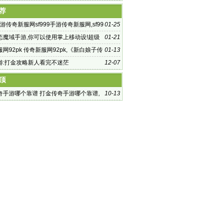
 热血传
荐
9手游传奇新服网sf999手游传奇新服网,sf99
01-25
服发布网
态魔域手游,你可以使用掌上移动设!超级
01-21
手游 备随时随地
网92pk 传奇新服网92pk,《新白娘子传
01-13
拍 各版本白娘子P
游:打金攻略新人看完不迷茫
12-07
顶
奇手游哪个靠谱 打金传奇手游哪个靠谱,
10-13
是传奇类型的游戏