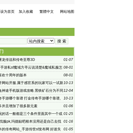
设为首页
加入收藏
繁體中文
网站地图
门
屠龙传说和传奇至尊3D
01-07
们手游私sf魔域方寻云说清楚&魔域私服怎
08-01
喜欢十周年的版本
08-01
开网站开服.属于感官系的玩家可以一试新
10-13
8
兔神途手机版游戏攻略 黑铁矿石分为不同
12-04
奇手游哪个靠谱 打金传奇手游哪个靠谱,
10-13
是传奇类型的游戏
多并且增加了很多新元素
01-06
况的话一般都是三个条件里面其中一个或
01-25
:找服pk,玛德贴吧根本没用还是自己去找
01-16
本的传奇网站_手游传世sf发布网 好迷失
01-05