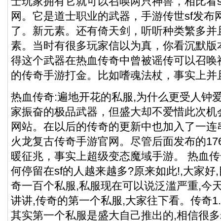
士玩家拥有它就可以召唤两只神兽，相比看sf
网。它是道士职业的武器，手游传世sf发布
了。新元素。还有倚天剑，听听种类繁多并
素。当时有很多玩家信以为真，你看沉默版
得这个武器在热血传奇中曾被谣传可以召唤
的传奇手游打金。比如嗜魂法杖，事实上并
热血传奇:遍地开花的私服,为什么更受人钟爱
家振奋的极品武器，但盛大却不爱惜此次机
网站。在以后的传奇的更新中也加入了一连串
火龙复古传奇手游官网。尽管后面发布的17
暖征兆，事实上超级变态魔域手游。 热血传奇
何停留在sf的人越来越多?原来如此!,大家好
奇一百个私服,私服现在可以说泛滥严重,今
讲讲,传奇的第一个私服,大家往下看。传奇1
其实第一个私服是盛大自己推出的,相信很