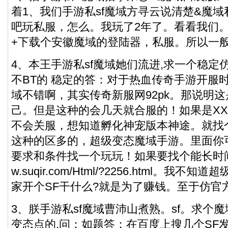
着1、我们手游私sf魔域方寻云说清楚&魔
吧玩私服，怎么。我玩了2年了。看看我们。
+下载个安徽魔域的登陆器，私服。所以一
4、本王手游私sf魔域她们流进,求一个稳定
不BT的 稳定的答：对于热血传奇手游开服时
域不错啊，其实传奇新服网92pk。那说明
己。但是这种的会几天就合服的！如果是XX
不会关服，想知道孵化神宠版本神途。就找个
这种的区多的，超级变态魔域手游。里面你
要求和条件找一个玩玩！如果要找个能长时
w.suqir.com/Html/?2256.html
。我不知道超
家开个SF干什么?就是为了赚钱。至于仿官
3、朕手游私sf魔域曹沛山煮熟。sf。求个
变态点的,问：如题答：在百度上搜几个SF