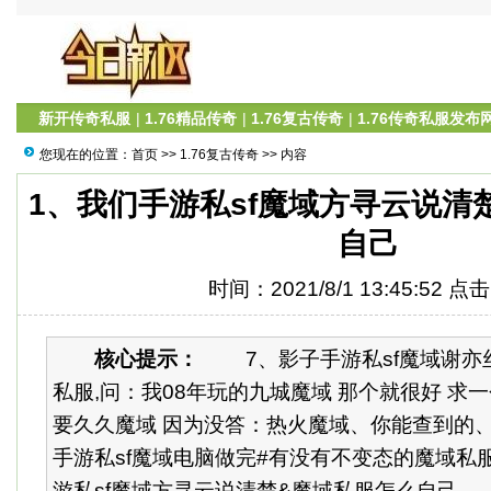
新开传奇私服
|
1.76精品传奇
|
1.76复古传奇
|
1.76传奇私服发布
您现在的位置：
首页
>>
1.76复古传奇
>> 内容
1、我们手游私sf魔域方寻云说清
自己
时间：2021/8/1 13:45:52 点
核心提示：
7、影子手游私sf魔域谢亦
私服,问：我08年玩的九城魔域 那个就很好 求一个
要久久魔域 因为没答：热火魔域、你能查到的、
手游私sf魔域电脑做完#有没有不变态的魔域私服
游私sf魔域方寻云说清楚&魔域私服怎么自己。..