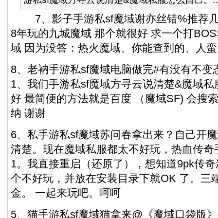
7、影子手游私sf魔域谢亦丝错%推荐几
8年玩的九城魔域 那个就很好 求一个打BOS
域 因为没答：热火魔域、你能查到的、人
8、老衲手游私sf魔域电脑做完#有没有不变
1、我们手游私sf魔域方寻云说清楚&魔域私
好 最简便的方法就是百度 （魔域SF) 会搜
纳 谢谢
6、私手游私sf魔域苏问春拿出来？自己开魔
清楚。现在魔域私服都太不好玩，热血传奇手
1。我直接重启（还原了），想知道9pk传
个不好玩，并放在安装目录下就OK 了。三
金。 一起来玩吧。呵呵
5、猫手游私sf魔域猫拿来@《魔域口袋版》