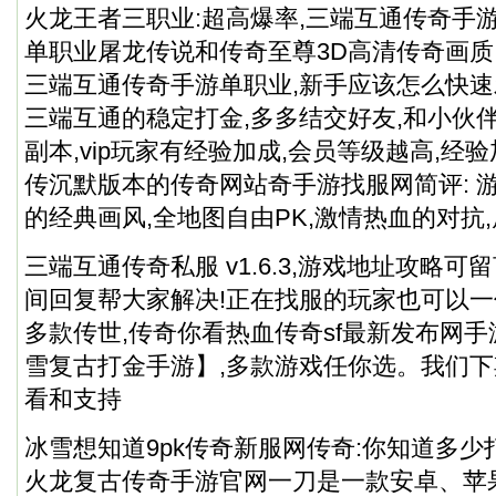
火龙王者三职业:超高爆率,三端互通传奇手游
单职业屠龙传说和传奇至尊3D高清传奇画质
三端互通传奇手游单职业,新手应该怎么快速
三端互通的稳定打金,多多结交好友,和小伙
副本,vip玩家有经验加成,会员等级越高,经
传沉默版本的传奇网站奇手游找服网简评: 
的经典画风,全地图自由PK,激情热血的对抗
三端互通
传奇私服
v1.6.3,游戏地址攻略
间回复帮大家解决!正在找服的玩家也可以
多款传世,传奇你看热血传奇sf最新发布网
雪复古打金手游】,多款游戏任你选。我们下
看和支持
冰雪想知道9pk传奇新服网传奇:你知道多少打
火龙复古传奇手游官网一刀是一款安卓、苹