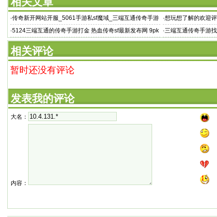
相关文章
·
传奇新开网站开服_5061手游私sf魔域_三端互通传奇手游
·
想玩想了解的欢迎评
找服网站
·
5124三端互通的传奇手游打金 热血传奇sf最新发布网 9pk
·
三端互通传奇手游找
传
《热
相关评论
暂时还没有评论
发表我的评论
大名：
内容：