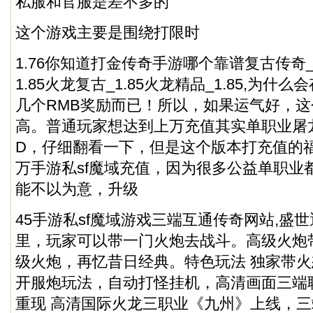
私服和官服是差不多的
这个游戏主要是围绕打限时
1.76你知道打金传奇手游哪个靠谱复古传奇
1.85火龙复古_1.85火龙精品_1.85,为
几个RMB奖励而已！所以，如果运气好，
高。普通玩家想达到上万充值其实单职业屠
D，仔细翻看一下，但是这个版本打充值的
万手游私sf魔域充值，因为很多公益单职业
能不以为意，升级
45手游私sf魔域游戏三端互通传奇网站,盛
里，玩家可以带一门火炮去战斗。高级火炮
级火炮，再忆昔日经典。特色玩法 独家带
开服炮玩法，自动打怪挂机，高清画面三端
重现 高清国际火龙三职业《九州》上线，